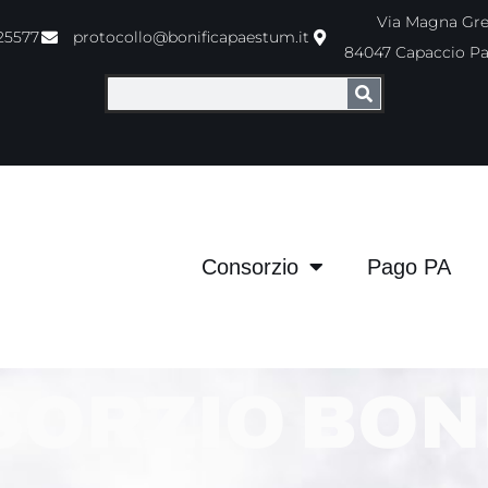
Via Magna Grec
25577
protocollo@bonificapaestum.it
84047 Capaccio P
Consorzio
Pago PA
ORZIO BON