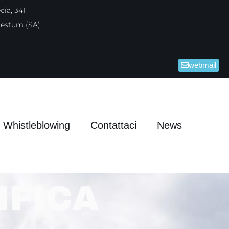
ia, 341
aestum (SA)
webmail
Whistleblowing
Contattaci
News
IFICA